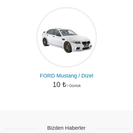
Vites Tipi : Yarı Otomatik
Klima : Klimasız
FORD Mustang / Dizel
10 ₺
/ Günlük
Yakıt Tipi : Dizel
Vites Tipi : Manuel
Klima : Klimalı
Bizden Haberler