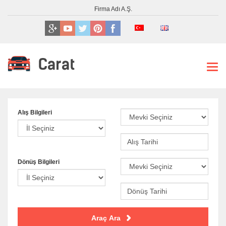
Firma Adı A.Ş.
Müşteri Hizmetleri : 0222 333 33 33
E-mail Adresimiz : info@siteniz.com
Adresimiz : Deneme Mahallesi Test Cd. Olacak Sokak No : 25 GÖZTEPE /
Men
İSTANBUL
İyi günler, Bugün : Tarih : 07.08.2026 Saat: 15:26
Alış Bilgileri
Dönüş Bilgileri
Araç Ara