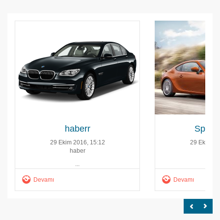
haberr
Sports
29 Ekim 2016, 15:12
29 Ekim 20
haber
habe
...
...
Devamı
Devamı