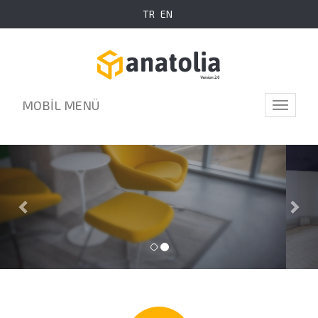
TR
EN
MOBİL MENÜ
Toggle
navigati
Previous
Nex