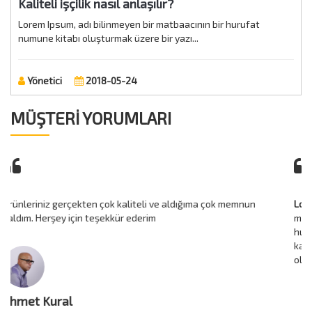
Kaliteli işçilik nasıl anlaşılır?
Lorem Ipsum, adı bilinmeyen bir matbaacının bir hurufat
numune kitabı oluşturmak üzere bir yazı...
Yönetici
2018-05-24
MÜŞTERİ YORUMLARI
Lorem Ipsum
, dizgi ve baskı endüstrisinde kullanılan mıgır
metinlerdir. Lorem Ipsum, adı bilinmeyen bir matbaacının bir
hurufat numune kitabı oluşturmak üzere bir yazı galerisini alarak
karıştırdığı 1500'lerden beri endüstri standardı sahte metinler
olarak kullanılmıştır.