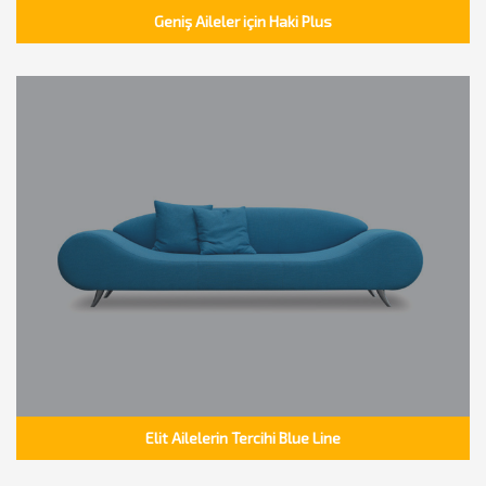
Geniş Aileler için Haki Plus
Elit Ailelerin Tercihi Blue Line