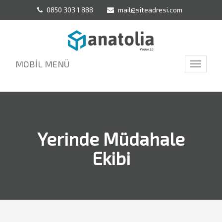
0850 303 1 888
mail@siteadresi.com
MOBİL MENÜ
Toggle
navigati
Yerinde Müdahale
Ekibi