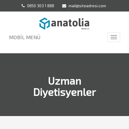
0850 303 1 888
mail@siteadresi.com
MOBİL MENÜ
Toggle
navigati
Uzman
Diyetisyenler